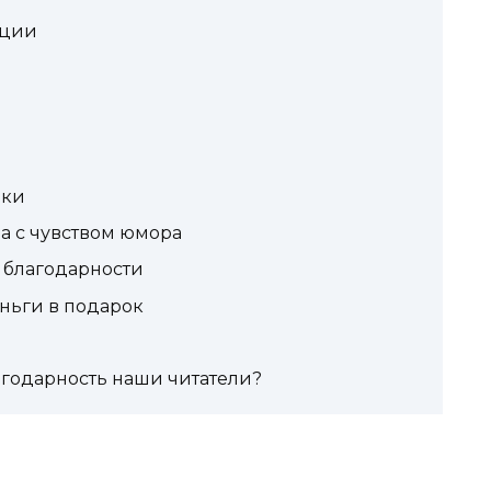
ации
рки
а с чувством юмора
 благодарности
ньги в подарок
агодарность наши читатели?